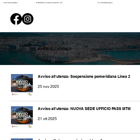
Pec:
mtmmolfetta@initpec.it
Email:
info@mtmmolfetta.it
Tel: 080/3381943 - Dal lunedì al venerdì 8:30 / 14:30
AVVISI ALL'UTENZA
Avviso all'utenza: Sospensione pomeridiana Linea 2
25 nov 2025
Avviso all'utenza: NUOVA SEDE UFFICIO PASS MTM
21 ott 2025