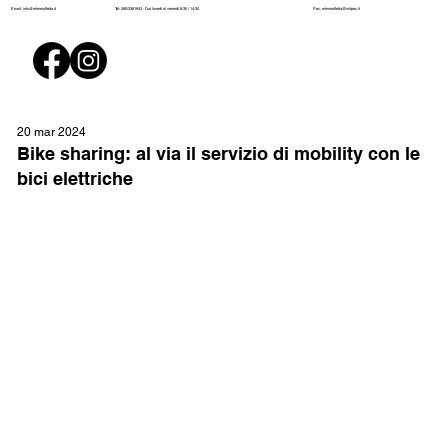
Pec:
mtmmolfetta@initpec.it
Email:
info@mtmmolfetta.it
Tel: 080/3381943 - Dal lunedì al venerdì 8:30 / 14:30
20 mar 2024
Bike sharing: al via il servizio di mobility con le
bici elettriche