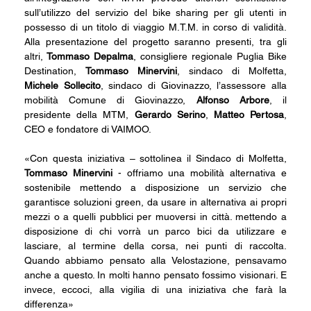
sull’utilizzo del servizio del bike sharing per gli utenti in 
possesso di un titolo di viaggio M.T.M. in corso di validità. 
Alla presentazione del progetto saranno presenti, tra gli 
altri,
 Tommaso Depalma
, consigliere regionale Puglia Bike 
Destination, 
Tommaso Minervini
, sindaco di Molfetta, 
Michele Sollecito
, sindaco di Giovinazzo, l’assessore alla 
mobilità Comune di Giovinazzo, 
Alfonso Arbore
, il 
presidente della MTM, 
Gerardo Serino
, 
Matteo Pertosa
, 
CEO e fondatore di VAIMOO.
«Con questa iniziativa – sottolinea il Sindaco di Molfetta, 
Tommaso Minervini
 - offriamo una mobilità alternativa e 
sostenibile mettendo a disposizione un servizio che 
garantisce soluzioni green, da usare in alternativa ai propri 
mezzi o a quelli pubblici per muoversi in città. mettendo a 
disposizione di chi vorrà un parco bici da utilizzare e 
lasciare, al termine della corsa, nei punti di raccolta. 
Quando abbiamo pensato alla Velostazione, pensavamo 
anche a questo. In molti hanno pensato fossimo visionari. E 
invece, eccoci, alla vigilia di una iniziativa che farà la 
differenza»