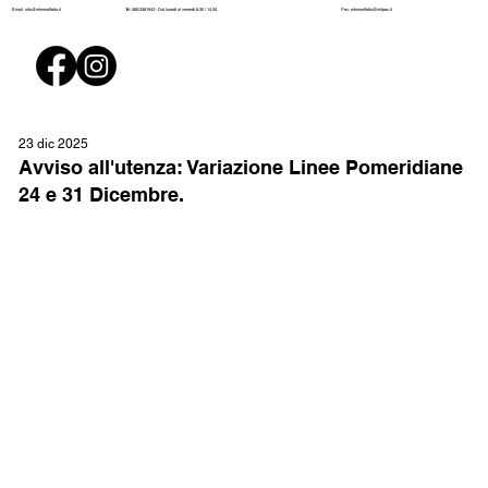
Pec:
mtmmolfetta@initpec.it
Email:
info@mtmmolfetta.it
Tel: 080/3381943 - Dal lunedì al venerdì 8:30 / 14:30
23 dic 2025
Avviso all'utenza: Variazione Linee Pomeridiane
24 e 31 Dicembre.