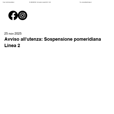
Pec:
mtmmolfetta@initpec.it
Email:
info@mtmmolfetta.it
Tel: 080/3381943 - Dal lunedì al venerdì 8:30 / 14:30
25 nov 2025
Avviso all'utenza: Sospensione pomeridiana
Linea 2