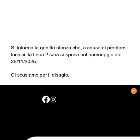
Si informa la gentile utenza che, a causa di problemi 
tecnici, la linea 2 sarà sospesa nel pomeriggio del 
25/11/2025.
Ci scusiamo per il disagio.
CONTATTI
Zona industriale, ex Palazzina Servizi
Via dei Funai, snc
70056 Molfetta (BA)
Trasporto urbano tel.:
0803381943
RIlascio pass tel.: 0802446488
Segnalazioni tel.: 0802372846
Email trasporti urbani:
info@mtmmolfetta.it
Capitale Sociale €. 50.000,00
Email rilascio pass: ufficiopass@mtmmolfetta.it
Zona industriale, ex Palazzina Servizi - Via dei Funai, snc
Pec:
mtmmolfetta@initpec.it
70056 Molfetta (Ba) - Tel.
0803381943
C.F. e P. IVA 05728040725
Web: www.mtmmolfetta.it • E-mail: info@mtmmolfetta.it
Pec: mtmmolfetta@initpec.it