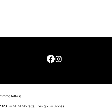
ia dei Funai, snc
tmmolfetta.it
2023 by MTM Molfetta.
Design by Sodes