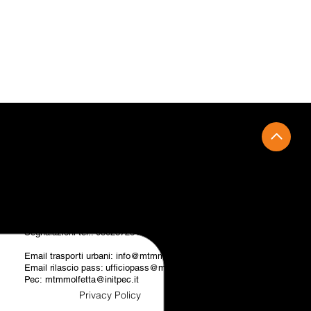
CONTATTI
Zona industriale, ex Palazzina Servizi
Via dei Funai, snc
70056 Molfetta (BA)
Trasporto urbano tel.:
0803381943
RIlascio pass tel.: 0802446488
Segnalazioni tel.: 0802372846
Email trasporti urbani:
info@mtmmolfetta.it
Email rilascio pass: ufficiopass@mtmmolfetta.it
Pec:
mtmmolfetta@initpec.it
Privacy Policy