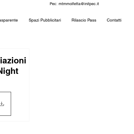
Pec:
mtmmolfetta@initpec.it
asparente
Spazi Pubblicitari
Rilascio Pass
Contatti
iazioni
Night