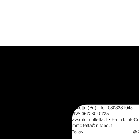
Capitale Sociale €. 50.000,00
Zona industriale, ex Palazzina Servizi - V
70056 Molfetta (Ba) - Tel.
0803381943
C.F. e P. IVA 05728040725
Web: www.mtmmolfetta.it • E-mail: info@m
Pec: mtmmolfetta@initpec.it
Cookie Policy
© 