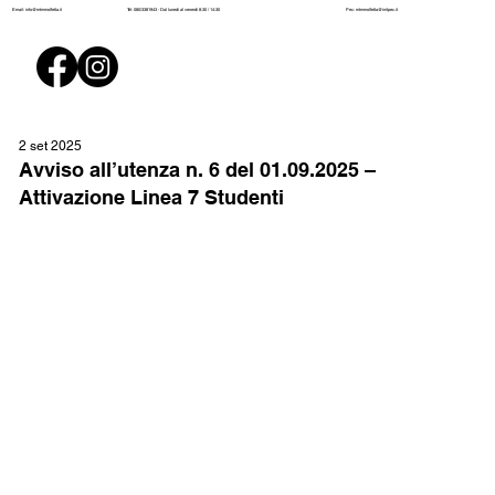
Pec:
mtmmolfetta@initpec.it
Email:
info@mtmmolfetta.it
Tel: 080/3381943 - Dal lunedì al venerdì 8:30 / 14:30
2 set 2025
Avviso all’utenza n. 6 del 01.09.2025 –
Attivazione Linea 7 Studenti