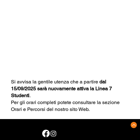
Si avvisa la gentile utenza che a partire
 dal 
15/09/2025 sarà nuovamente attiva la Linea 7 
Studenti
.
Per gli orari completi potete consultare la sezione 
Orari e Percorsi del nostro sito Web.
CONTATTI
Zona industriale, ex Palazzina Servizi
Via dei Funai, snc
70056 Molfetta (BA)