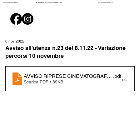
Pec:
mtmmolfetta@initpec.it
Email:
info@mtmmolfetta.it
Tel: 080/3381943 - Dal lunedì al venerdì 8:30 / 14:30
8 nov 2022
Avviso all'utenza n.23 del 8.11.22 - Variazione
percorsi 10 novembre
AVVISO RIPRESE CINEMATOGRAFICHE 10 NOV (
.pdf
Scarica PDF • 89KB