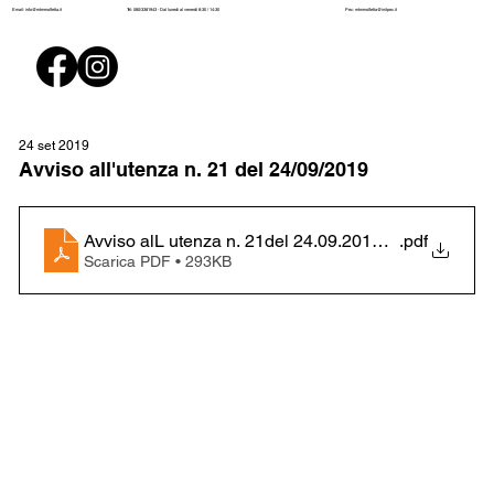
Pec:
mtmmolfetta@initpec.it
Email:
info@mtmmolfetta.it
Tel: 080/3381943 - Dal lunedì al venerdì 8:30 / 14:30
24 set 2019
Avviso all'utenza n. 21 del 24/09/2019
Avviso alL utenza n. 21del 24.09.2019 linea 1
.pdf
Scarica PDF • 293KB