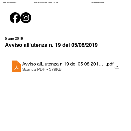
Pec:
mtmmolfetta@initpec.it
Email:
info@mtmmolfetta.it
Tel: 080/3381943 - Dal lunedì al venerdì 8:30 / 14:30
5 ago 2019
Avviso all'utenza n. 19 del 05/08/2019
Avviso alL utenza n 19 del 05 08 2019 linea 1 -8
.pdf
Scarica PDF • 379KB