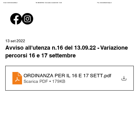
Pec:
mtmmolfetta@initpec.it
Email:
info@mtmmolfetta.it
Tel: 080/3381943 - Dal lunedì al venerdì 8:30 / 14:30
13 set 2022
Avviso all'utenza n.16 del 13.09.22 - Variazione
percorsi 16 e 17 settembre
ORDINANZA PER IL 16 E 17 SETT
.pdf
Scarica PDF • 179KB