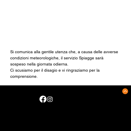
Si comunica alla gentile utenza che, a causa delle avverse 
condizioni meteorologiche, il servizio Spiagge sarà 
sospeso nella giornata odierna.
Ci scusiamo per il disagio e vi ringraziamo per la 
comprensione.
CONTATTI
Zona industriale, ex Palazzina Servizi
Via dei Funai, snc
70056 Molfetta (BA)
Trasporto urbano tel.:
0803381943
RIlascio pass tel.: 0802446488
Segnalazioni tel.: 0802372846
Email trasporti urbani:
info@mtmmolfetta.it
Capitale Sociale €. 50.000,00
Email rilascio pass: ufficiopass@mtmmolfetta.it
Zona industriale, ex Palazzina Servizi - Via dei Funai, snc
Pec:
mtmmolfetta@initpec.it
70056 Molfetta (Ba) - Tel.
0803381943
C.F. e P. IVA 05728040725
Web: www.mtmmolfetta.it • E-mail: info@mtmmolfetta.it
Pec: mtmmolfetta@initpec.it