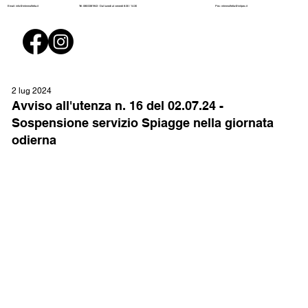
Pec:
mtmmolfetta@initpec.it
Email:
info@mtmmolfetta.it
Tel: 080/3381943 - Dal lunedì al venerdì 8:30 / 14:30
2 lug 2024
Avviso all'utenza n. 16 del 02.07.24 -
Sospensione servizio Spiagge nella giornata
odierna