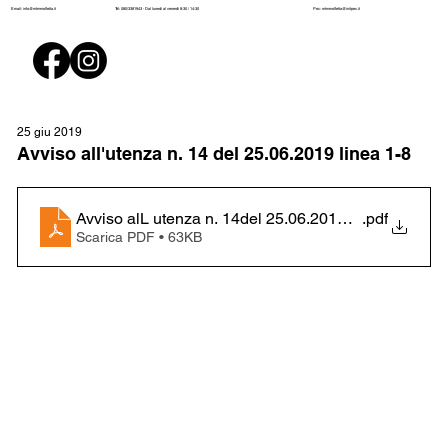
Pec:
mtmmolfetta@initpec.it
Email:
info@mtmmolfetta.it
Tel: 080/3381943 - Dal lunedì al venerdì 8:30 / 14:30
25 giu 2019
Avviso all'utenza n. 14 del 25.06.2019 linea 1-8
Avviso alL utenza n. 14del 25.06.2019 linea 1 -8
.pdf
Scarica PDF • 63KB