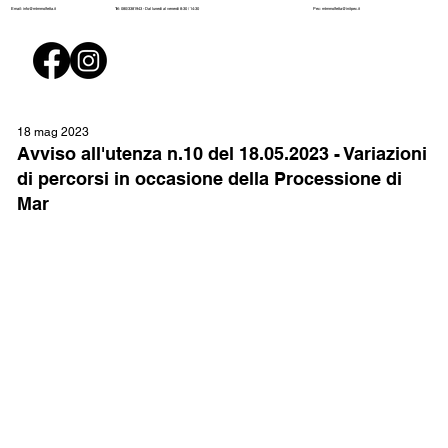
Pec:
mtmmolfetta@initpec.it
Email:
info@mtmmolfetta.it
Tel: 080/3381943 - Dal lunedì al venerdì 8:30 / 14:30
18 mag 2023
Avviso all'utenza n.10 del 18.05.2023 - Variazioni
di percorsi in occasione della Processione di
Mar